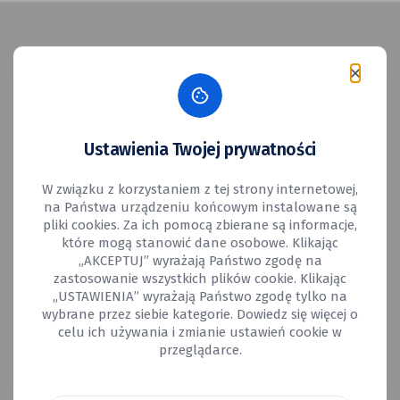
Ustawienia Twojej prywatności
Aktualnie nie przyjmujemy
zgłoszeń projektów
W związku z korzystaniem z tej strony internetowej,
na Państwa urządzeniu końcowym instalowane są
pliki cookies. Za ich pomocą zbierane są informacje,
Dodanie projektu do Budżetu Obywatelskiego jest
które mogą stanowić dane osobowe. Klikając
niemożliwe, ponieważ nie ma aktualnie aktywnej edycji
„AKCEPTUJ” wyrażają Państwo zgodę na
do której można zgłaszać projekty.
zastosowanie wszystkich plików cookie. Klikając
„USTAWIENIA” wyrażają Państwo zgodę tylko na
wybrane przez siebie kategorie. Dowiedz się więcej o
celu ich używania i zmianie ustawień cookie w
Wróć na stronę główną
przeglądarce.